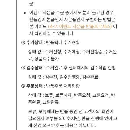
문 
•
이벤트 사은품 주문 중에서도 분리 출고된 경우, 
반품건이 본품인지 사은품인지 구별하는 방법은 
본 가이드
(4-2. 이벤트 사은품 반품프로세스
)
 에
서 확인하실 수 있습니다. 
③ 
수거상태
 : 반품택배 수거현황
상태 값 : 수거신청, 수거예정, 수거진행중, 수거완
료, 상품회수불가 
④ 
검수상태
 : 수거완료 후 센터에서의 검수작업 현황
상태 값 : 검수전, 검수진행중, 검수완료 
⑤ 
주문상태
 : 반품주문 처리현황 
상태 값 : 
보류, 보류해제
, 반품요청, 교환요청, 반
품완료, 교환완료
보류, 보류해제는 반품 승인 전 고객사의 확인이 
필요한지 여부를 의미하지만, 반품 진행에 있어 크
게 신경 쓰셔야 하는 내용은 아닙니다.  
