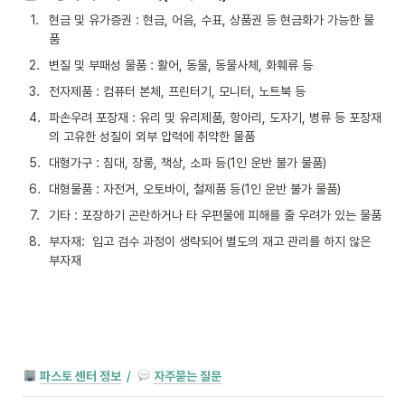
1
.
현금 및 유가증권 : 현금, 어음, 수표, 상품권 등 현금화가 가능한 물
품
2
.
변질 및 부패성 물품 : 활어, 동물, 동물사체, 화훼류 등
3
.
전자제품 : 컴퓨터 본체, 프린터기, 모니터, 노트북 등
4
.
파손우려 포장재 : 유리 및 유리제품, 항아리, 도자기, 병류 등 포장재
의 고유한 성질이 외부 압력에 취약한 물품
5
.
대형가구 : 침대, 장롱, 책상, 소파 등(1인 운반 불가 물품)
6
.
대형물품 : 자전거, 오토바이, 철제품 등(1인 운반 불가 물품)
7
.
기타 : 포장하기 곤란하거나 타 우편물에 피해를 줄 우려가 있는 물품
8
.
부자재:  입고 검수 과정이 생략되어 별도의 재고 관리를 하지 않은 
부자재
파스토 센터 정보
/
자주묻는 질문